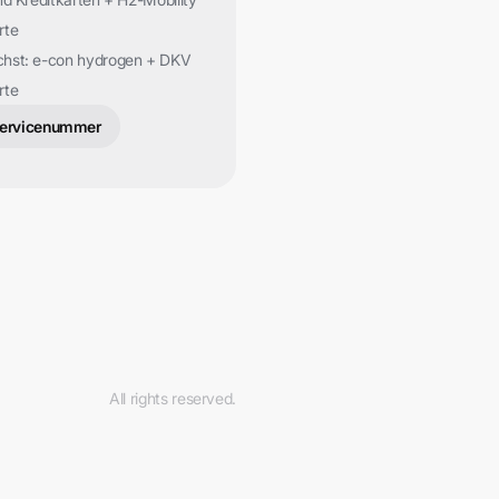
rte
hst: e-con hydrogen + DKV
rte
ervicenummer
All rights reserved.