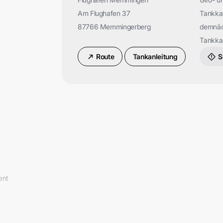
Am Flughafen 37
Tankka
87766 Memmingerberg
demnäc
Tankka
Route
Tankanleitung
S
ent