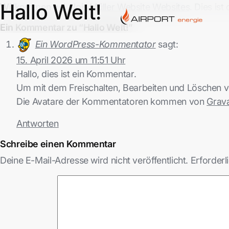
Hallo Welt!
Willkommen bei
Alois Müller Website Websites
. Dies is
Ein Kommentar zu “Hallo Welt!”
Ein WordPress-Kommentator
sagt:
15. April 2026 um 11:51 Uhr
Hallo, dies ist ein Kommentar.
Um mit dem Freischalten, Bearbeiten und Löschen 
Die Avatare der Kommentatoren kommen von
Grava
Antworten
Schreibe einen Kommentar
Deine E-Mail-Adresse wird nicht veröffentlicht.
Erforderl