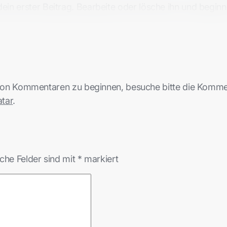
t dein erster Beitrag. Bearbeite oder lösche ihn und begi
von Kommentaren zu beginnen, besuche bitte die Komme
tar
.
iche Felder sind mit
*
markiert