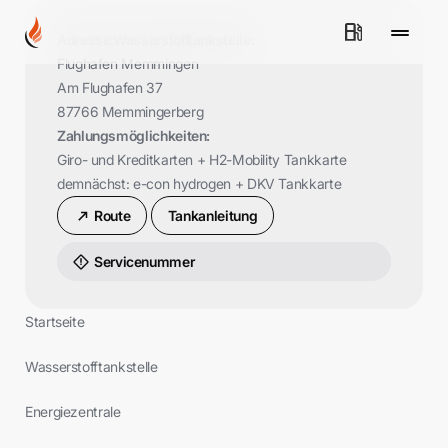
Tankste
N
Adresse Wasserstofftankstelle:
Flughafen Memmingen
Am Flughafen 37
87766 Memmingerberg
35
Zahlungsmöglichkeiten:
bar
Giro- und Kreditkarten + H2-Mobility Tankkarte
demnächst: e-con hydrogen + DKV Tankkarte
70
Route
Tankanleitung
bar
Servicenummer
*
zzgl.
1,282
€/kg
Energies
Startseite
für
Verbrenn
Wasserstofftankstelle
Ro
Energiezentrale
Die
Wassersto