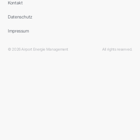
Kontakt
ist
24
Stunden
Datenschutz
am
Tag,
sieben
Impressum
Tagen
die
Woche
geöffnet.
© 2026 Airport Energie Management
All rights reserved.